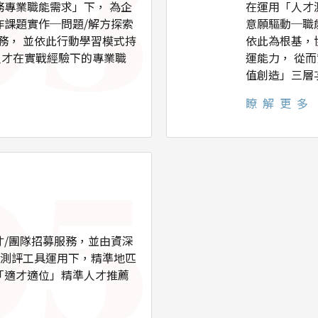
專業職能需求」下， 為企
在運用「人才
作課題實作─問題/解方探索
意願驅動─職
務， 並依此行動學習模式持
依此為根基，
人才在實戰經驗下的專業職
運能力， 從
值創造」三層
瞭解更多
才/團隊招募服務，並由資深
合測評工具運用下，精準地匹
「適才適位」精準人才推薦