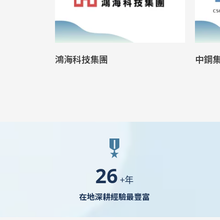
中鋼集團
工研
30
+年
在地深耕經驗最豐富