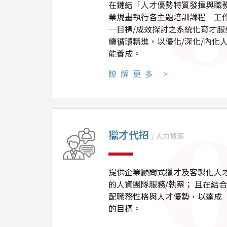
在鏈結「人才優勢特質發揮與職務
業規畫執行各主題培訓課程─工
─目標/成效探討之系統化育才服
續循環精進，以優化/深化/內化
能養成。
瞭解更多 >
獵才代招
/ 人力資源
提供企業顧問式獵才及客製化人
的人資團隊服務/執案； 且在結
配職務性格與人才優勢，以達成
的目標。