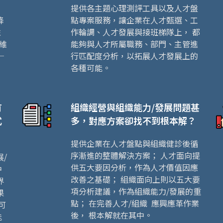
提供各主題心理測評工具以及人才盤
降
點專案服務，讓企業在人才甄選、工
性
作輪調、人才發展與接班梯隊上， 都
維
能夠與人才所屬職務、部門、主管進
─
行匹配度分析，以拓展人才發展上的
各種可能。
有
組織經營與組織能力/發展問題甚
式
多，對應方案卻找不到根本解？
提供企業在人才盤點與組織健診後循
序漸進的整體解決方案； 人才面向提
/
供五大要因分析，作為人才價值因應
中
改善之基礎； 組織面向上則以五大要
界
項分析建議，作為組織能力/發展的重
果
點； 在完善人才/組織 應興應革作業
可
後， 根本解就在其中。
能