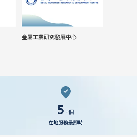
玉山銀行
華南銀行
6
+個
在地服務最即時