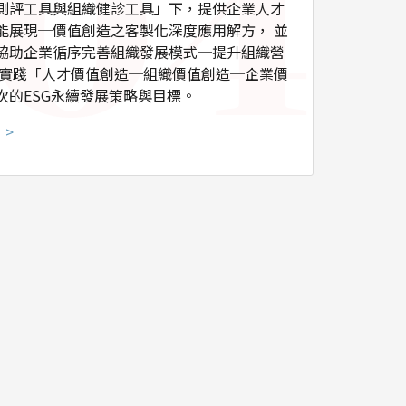
測評工具與組織健診工具」下，提供企業人才
能展現─價值創造之客製化深度應用解方， 並
協助企業循序完善組織發展模式─提升組織營
而實踐「人才價值創造─組織價值創造─企業價
次的ESG永續發展策略與目標。
 >