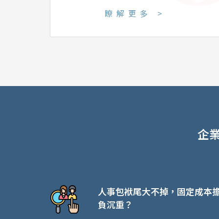
瞭解更多 >
企
人事包袱尾大不掉，固定成本
負沉重？