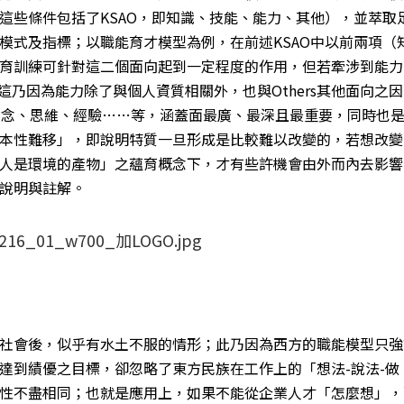
這些條件包括了KSAO，即知識、技能、能力、其他），並萃取
模式及指標；以職能育才模型為例，在前述KSAO中以前兩項（
育訓練可針對這二個面向起到一定程度的作用，但若牽涉到能力
了，這乃因為能力除了與個人資質相關外，也與Others其他面向之
、觀念、思維、經驗……等，涵蓋面最廣、最深且最重要，同時也
本性難移」，即說明特質一旦形成是比較難以改變的，若想改變
人是環境的產物」之蘊育概念下，才有些許機會由外而內去影響
說明與註解。
社會後，似乎有水土不服的情形；此乃因為西方的職能模型只強
達到績優之目標，卻忽略了東方民族在工作上的「想法-說法-做
性不盡相同；也就是應用上，如果不能從企業人才「怎麼想」，