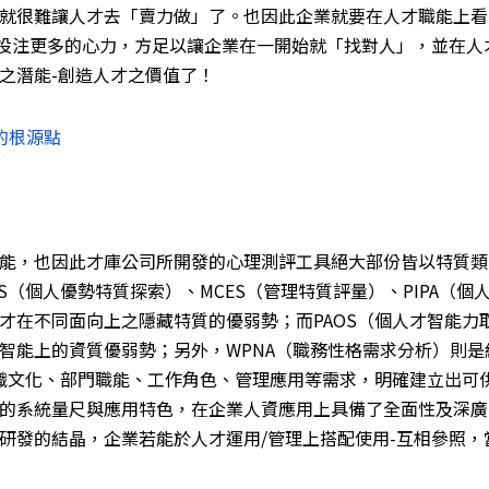
就很難讓人才去「賣力做」了。也因此企業就要在人才職能上看
投注更多的心力，方足以讓企業在一開始就「找對人」，並在人
之潛能-創造人才之價值了！
的根源點
能，也因此才庫公司所開發的心理測評工具絕大部份皆以特質類
（個人優勢特質探索）、MCES（管理特質評量）、PIPA（個
才在不同面向上之隱藏特質的優弱勢；而PAOS（個人才智能力
智能上的資質優弱勢；另外，WPNA（職務性格需求分析）則是
組織文化、部門職能、工作角色、管理應用等需求，明確建立出可
的系統量尺與應用特色，在企業人資應用上具備了全面性及深廣
研發的結晶，企業若能於人才運用/管理上搭配使用-互相參照，