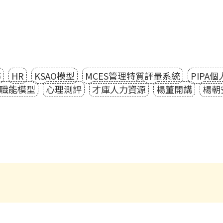
務
HR
KSAO模型
MCES管理特質評量系統
PIPA
職能模型
心理測評
才庫人力資源
楊董開講
楊朝