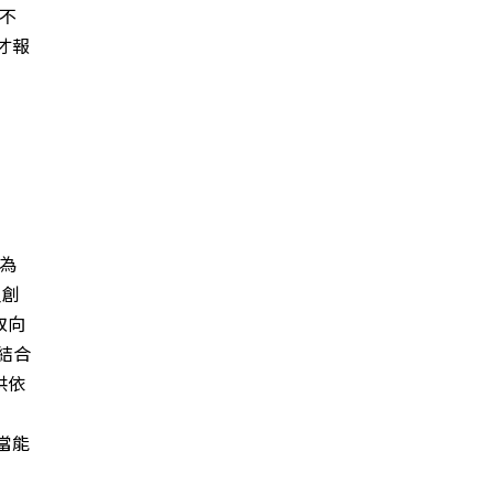
不
才報
為
人創
取向
結合
供依
當能