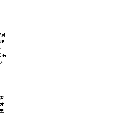
；
專員
理
行
質為
人
習
才
型