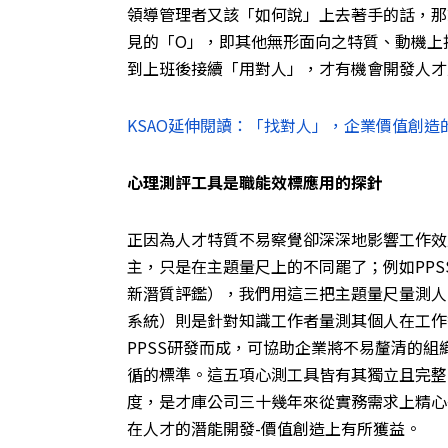
領導管理者又該「如何說」上去著手的話，那
見的「O」，即其他無形面向之特質、動機上
到上班後接續「用對人」，才有機會開發人才
KSAO延伸閱讀：「找對人」，企業價值創造
心理測評工具是職能效標應用的探針
正因為人才特質不易察覺卻深深地影響工作效
主，只是在主題量尺上的不同罷了；例如PPSS
新潛質評鑑），我們用這三把主題量尺量測人
系統）則是針對知識工作者量測其個人在工作
PPSS研發而成，可協助企業將不易釐清的
循的標準。這五項心測工具皆有其獨立且完整
度，是才庫公司三十幾年來從實務需求上精心
在人才的潛能開發-價值創造上有所獲益。