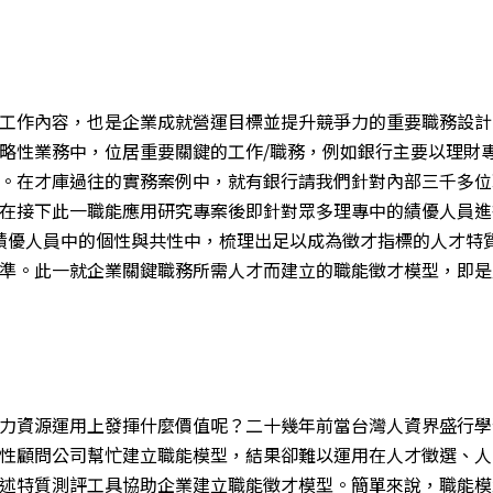
工作內容，也是企業成就營運目標並提升競爭力的重要職務設計
略性業務中，位居重要關鍵的工作/職務，例如銀行主要以理財
。在才庫過往的實務案例中，就有銀行請我們針對內部三千多位
在接下此一職能應用研究專案後即針對眾多理專中的績優人員進
群績優人員中的個性與共性中，梳理出足以成為徵才指標的人才特
準。此一就企業關鍵職務所需人才而建立的職能徵才模型，即是
力資源運用上發揮什麼價值呢？二十幾年前當台灣人資界盛行學
性顧問公司幫忙建立職能模型，結果卻難以運用在人才徵選、人
述特質測評工具協助企業建立職能徵才模型。簡單來說，職能模